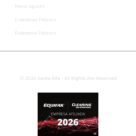
Menú Agosto
Exámenes Febrero
Exámenes Febrero
Ⓒ 2024 Santa Rita - All Rights Are Reserved